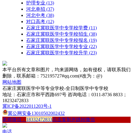
护理专业
(13)
河北单招
(37)
河北中考
(38)
对口高考
(12)
石家庄冀联医学中专学校学费
(11)
石家庄冀联医学中专学校招生
(38)
石家庄冀联医学中专学校报名
(19)
石家庄冀联医学中专学校专业
(22)
石家庄冀联医学中专学校升学
(23)
本平台所有文章和图片，均来源网络，如有侵权，请联系我们
删除，联系邮箱：752195727#qq.com(#改为：@)
网站地图
石家庄冀联医学中等专业学校-全日制医学中专学校
地址：石家庄市和平西路697号 咨询电话：0311-8736 8833；
18232472833
冀ICP备2022011203号-1
冀公网安备13010502002432
老师微信：
18332472833
点击复制并跳转微信
电话