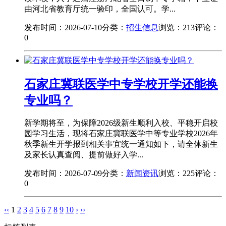
由河北省教育厅统一验印，全国认可。学...
发布时间：2026-07-10
分类：
招生信息
浏览：213
评论：
0
石家庄冀联医学中专学校开学还能换
专业吗？
新学期将至，为保障2026级新生顺利入校、平稳开启校
园学习生活，现将石家庄冀联医学中等专业学校2026年
秋季新生开学报到相关事宜统一通知如下，请全体新生
及家长认真查阅、提前做好入学...
发布时间：2026-07-09
分类：
新闻资讯
浏览：225
评论：
0
‹‹
1
2
3
4
5
6
7
8
9
10
›
››