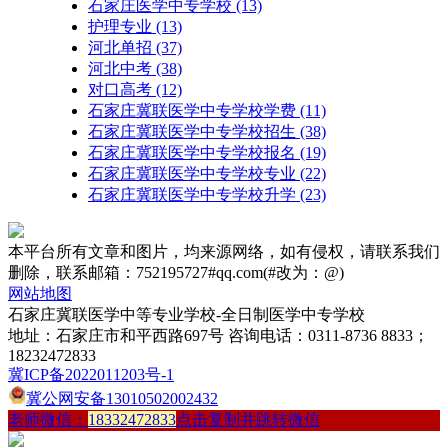
石家庄医学中专学校
(13)
护理专业
(13)
河北单招
(37)
河北中考
(38)
对口高考
(12)
石家庄冀联医学中专学校学费
(11)
石家庄冀联医学中专学校招生
(38)
石家庄冀联医学中专学校报名
(19)
石家庄冀联医学中专学校专业
(22)
石家庄冀联医学中专学校升学
(23)
本平台所有文章和图片，均来源网络，如有侵权，请联系我们
删除，联系邮箱：752195727#qq.com(#改为：@)
网站地图
石家庄冀联医学中等专业学校-全日制医学中专学校
地址：石家庄市和平西路697号 咨询电话：0311-8736 8833；
18232472833
冀ICP备2022011203号-1
冀公网安备13010502002432
老师微信：
18332472833
点击复制并跳转微信