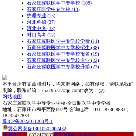
石家庄冀联医学中专学校
(108)
石家庄医学中专学校
(13)
护理专业
(13)
河北单招
(37)
河北中考
(38)
对口高考
(12)
石家庄冀联医学中专学校学费
(11)
石家庄冀联医学中专学校招生
(38)
石家庄冀联医学中专学校报名
(19)
石家庄冀联医学中专学校专业
(22)
石家庄冀联医学中专学校升学
(23)
本平台所有文章和图片，均来源网络，如有侵权，请联系我们
删除，联系邮箱：752195727#qq.com(#改为：@)
网站地图
石家庄冀联医学中等专业学校-全日制医学中专学校
地址：石家庄市和平西路697号 咨询电话：0311-8736 8833；
18232472833
冀ICP备2022011203号-1
冀公网安备13010502002432
老师微信：
18332472833
点击复制并跳转微信