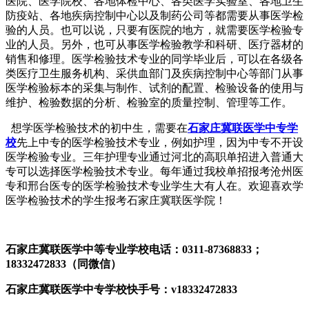
医院、医学院校、各地体检中心、各类医学实验室、各地卫生
防疫站、各地疾病控制中心以及制药公司等都需要从事医学检
验的人员。也可以说，只要有医院的地方，就需要医学检验专
业的人员。另外，也可从事医学检验教学和科研、医疗器材的
销售和修理。医学检验技术专业的同学毕业后，可以在各级各
类医疗卫生服务机构、采供血部门及疾病控制中心等部门从事
医学检验标本的采集与制作、试剂的配置、检验设备的使用与
维护、检验数据的分析、检验室的质量控制、管理等工作。
想学医学检验技术的初中生，需要在
石家庄冀联医学中专学
校
先上中专的医学检验技术专业，例如护理，因为中专不开设
医学检验专业。三年护理专业通过河北的高职单招进入普通大
专可以选择医学检验技术专业。每年通过我校单招报考沧州医
专和邢台医专的医学检验技术专业学生大有人在。欢迎喜欢学
医学检验技术的学生报考石家庄冀联医学院！
石家庄冀联医学中等专业学校电话：0311-87368833；
18332472833（同微信）
石家庄冀联医学中专学校快手号：v18332472833