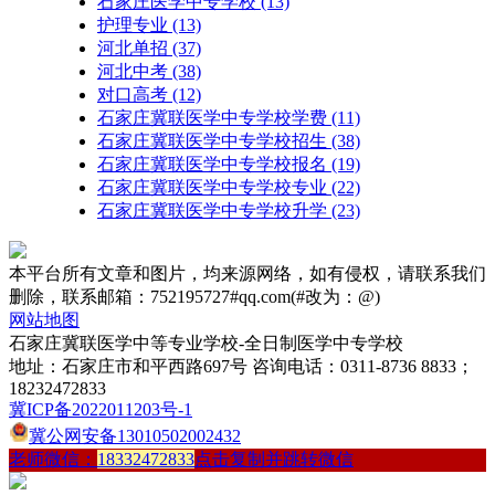
石家庄医学中专学校
(13)
护理专业
(13)
河北单招
(37)
河北中考
(38)
对口高考
(12)
石家庄冀联医学中专学校学费
(11)
石家庄冀联医学中专学校招生
(38)
石家庄冀联医学中专学校报名
(19)
石家庄冀联医学中专学校专业
(22)
石家庄冀联医学中专学校升学
(23)
本平台所有文章和图片，均来源网络，如有侵权，请联系我们
删除，联系邮箱：752195727#qq.com(#改为：@)
网站地图
石家庄冀联医学中等专业学校-全日制医学中专学校
地址：石家庄市和平西路697号 咨询电话：0311-8736 8833；
18232472833
冀ICP备2022011203号-1
冀公网安备13010502002432
老师微信：
18332472833
点击复制并跳转微信