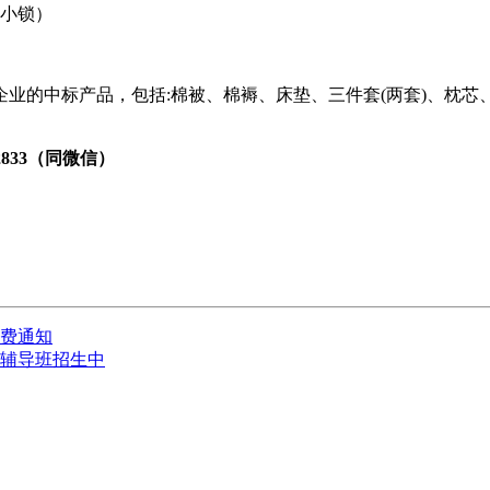
子小锁）
业的中标产品，包括:棉被、棉褥、床垫、三件套(两套)、枕芯
72833（同微信）
交费通知
学辅导班招生中