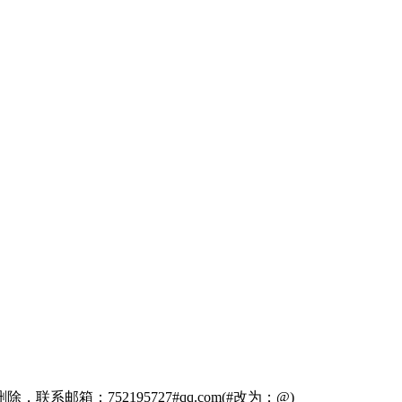
箱：752195727#qq.com(#改为：@)