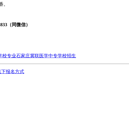
香。
72833（同微信）
学校专业
石家庄冀联医学中专学校招生
线下报名方式