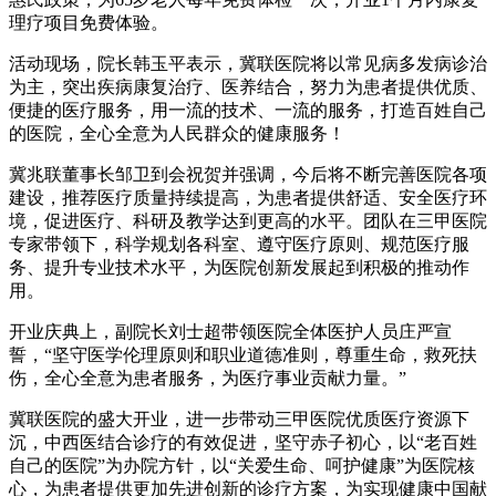
理疗项目免费体验。
活动现场，院长韩玉平表示，冀联医院将以常见病多发病诊治
为主，突出疾病康复治疗、医养结合，努力为患者提供优质、
便捷的医疗服务，用一流的技术、一流的服务，打造百姓自己
的医院，全心全意为人民群众的健康服务！
冀兆联董事长邹卫到会祝贺并强调，今后将不断完善医院各项
建设，推荐医疗质量持续提高，为患者提供舒适、安全医疗环
境，促进医疗、科研及教学达到更高的水平。团队在三甲医院
专家带领下，科学规划各科室、遵守医疗原则、规范医疗服
务、提升专业技术水平，为医院创新发展起到积极的推动作
用。
开业庆典上，副院长刘士超带领医院全体医护人员庄严宣
誓，“坚守医学伦理原则和职业道德准则，尊重生命，救死扶
伤，全心全意为患者服务，为医疗事业贡献力量。”
冀联医院的盛大开业，进一步带动三甲医院优质医疗资源下
沉，中西医结合诊疗的有效促进，坚守赤子初心，以“老百姓
自己的医院”为办院方针，以“关爱生命、呵护健康”为医院核
心，为患者提供更加先进创新的诊疗方案，为实现健康中国献