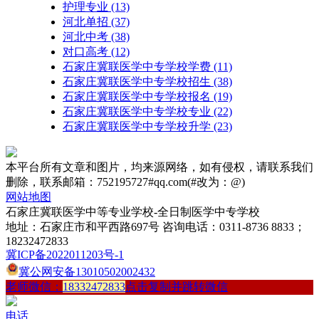
护理专业
(13)
河北单招
(37)
河北中考
(38)
对口高考
(12)
石家庄冀联医学中专学校学费
(11)
石家庄冀联医学中专学校招生
(38)
石家庄冀联医学中专学校报名
(19)
石家庄冀联医学中专学校专业
(22)
石家庄冀联医学中专学校升学
(23)
本平台所有文章和图片，均来源网络，如有侵权，请联系我们
删除，联系邮箱：752195727#qq.com(#改为：@)
网站地图
石家庄冀联医学中等专业学校-全日制医学中专学校
地址：石家庄市和平西路697号 咨询电话：0311-8736 8833；
18232472833
冀ICP备2022011203号-1
冀公网安备13010502002432
老师微信：
18332472833
点击复制并跳转微信
电话