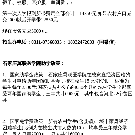
褥子、校服、医护服、军训费，）
第一次入学报到所带费用全部合计：14850元,如果农村户口减
免2000以后开学带12850元
现在报名立减3000元。
招生办电话：0311-87368833； 18332472833（同微信）
石家庄冀联医学院助学政策：
1、国家助学金政策：石家庄冀联医学院在校家庭经济困难的
学生可申请两年国家助学金，按在校生15 比例受助，标准为
每生每年2300元;国家扶贫办公布的680个县的农村学生全部享
受两年国家助学金，三年共计6900元，其中包含河北22个贫困
县 。
2、国家免学费政策：所有农村学生(含县镇)、城市家庭经济
困难学生(比例为在校生城市人数的10 )，均享受三年减免学
费，每人每年2000元，每人共计6000元。