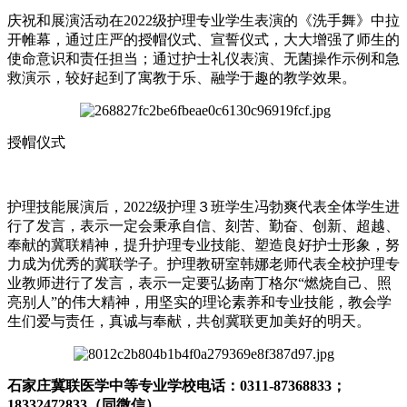
庆祝和展演活动在2022级护理专业学生表演的《洗手舞》中拉
开帷幕，通过庄严的授帽仪式、宣誓仪式，大大增强了师生的
使命意识和责任担当；通过护士礼仪表演、无菌操作示例和急
救演示，较好起到了寓教于乐、融学于趣的教学效果。
授帽仪式
护理技能展演后，2022级护理３班学生冯勃爽代表全体学生进
行了发言，表示一定会秉承自信、刻苦、勤奋、创新、超越、
奉献的冀联精神，提升护理专业技能、塑造良好护士形象，努
力成为优秀的冀联学子。护理教研室韩娜老师代表全校护理专
业教师进行了发言，表示一定要弘扬南丁格尔“燃烧自己、照
亮别人”的伟大精神，用坚实的理论素养和专业技能，教会学
生们爱与责任，真诚与奉献，共创冀联更加美好的明天。
石家庄冀联医学中等专业学校电话：0311-87368833；
18332472833（同微信）