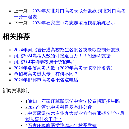
上一篇：
2024年河北对口高考录取分数线 河北对口高考
一分一档表
下一篇：
2024年石家庄中考志愿填报模拟演练提示
相关推荐
2024年河北省普通高校招生各批各类录取控制分数线
河北2024高考人数预计接近百万！！附选科数据
河北3+4本科学校属于统招吗?
2024年各省高考人数（2023年高考录取率排名表）
单招与高考进大专，有何不同？
2024年邯郸市高考各报名点电话
新闻资讯排行
1
通知：石家庄冀联医学中专学校春招班招生吗
2
2026年河北中考科目及各科分数
3
中医康复技术专业九大就业方向有哪些？毕业后
能从事什么工作？
4
石家庄冀联医学院2026年秋季学费