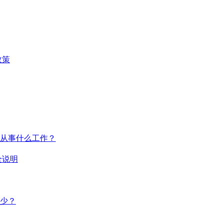
政策
从事什么工作？
全说明
多少？