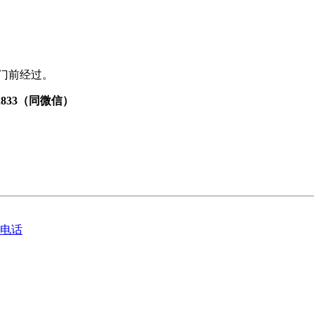
。
从门前经过。
72833（同微信）
询电话