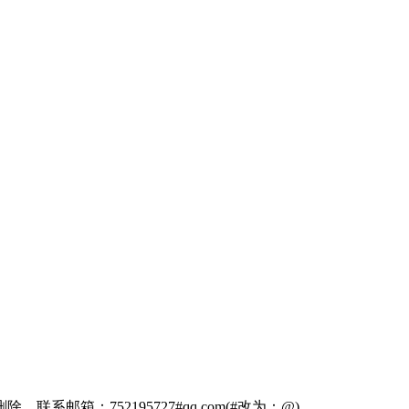
箱：752195727#qq.com(#改为：@)