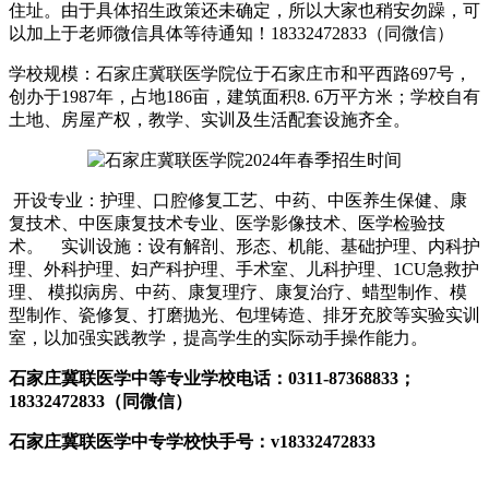
住址。由于具体招生政策还未确定，所以大家也稍安勿躁，可
以加上于老师微信具体等待通知！18332472833（同微信）
学校规模：石家庄冀联医学院位于石家庄市和平西路697号，
创办于1987年，占地186亩，建筑面积8. 6万平方米；学校自有
土地、房屋产权，教学、实训及生活配套设施齐全。
开设专业：护理、口腔修复工艺、中药、中医养生保健、康
复技术、中医康复技术专业、医学影像技术、医学检验技
术。 实训设施：设有解剖、形态、机能、基础护理、内科护
理、外科护理、妇产科护理、手术室、儿科护理、1CU急救护
理、 模拟病房、中药、康复理疗、康复治疗、蜡型制作、模
型制作、瓷修复、打磨抛光、包埋铸造、排牙充胶等实验实训
室，以加强实践教学，提高学生的实际动手操作能力。
石家庄冀联医学中等专业学校电话：0311-87368833；
18332472833（同微信）
石家庄冀联医学中专学校快手号：v18332472833