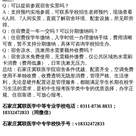
Q：可以提前参观宿舍实景吗？
A：支持预约实地参观，可联系学校招生老师预约，现场查看
6人间、7人间实景，直观了解宿舍环境、配套设施，所见即所
得。
Q：住宿费是一年一交吗？可以分期缴纳吗？
A：住宿费按学年缴纳，入学时统一办理缴纳手续，费用清晰
可查，暂不支持分期缴纳，具体可咨询学校招生办。
Q：宿舍凉水、洗漱用水需要额外收费吗？
A：宿舍凉水免费使用，无需额外缴费，仅公共区域热水需刷
卡消费（费用低廉），日常洗漱无压力。
总结：石家庄冀联医学院宿舍条件优越、配置齐全，空调免费
使用不单独收费，收费透明无隐形消费，管理严格、生活便
利，无论是硬件配置还是管理服务，都能满足学生长期在校学
习生活的需求，是初中生报考医学类中专的优质选择，办学正
规、住宿靠谱，可放心报考。
石家庄冀联医学中等专业学校电话：0311-8736 8833；
18332472833（同微信）
石家庄冀联医学中专学校快手号：v18332472833